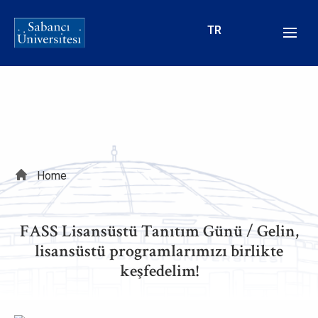
Skip
to
TR
main
content
Breadcrumb
Home
FASS Lisansüstü Tanıtım Günü / Gelin,
lisansüstü programlarımızı birlikte
keşfedelim!